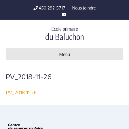
450 292-5717
Nous joindre
Y
o
u
t
École primaire
u
b
du Baluchon
e
Menu
PV_2018-11-26
PV_2018-11-26