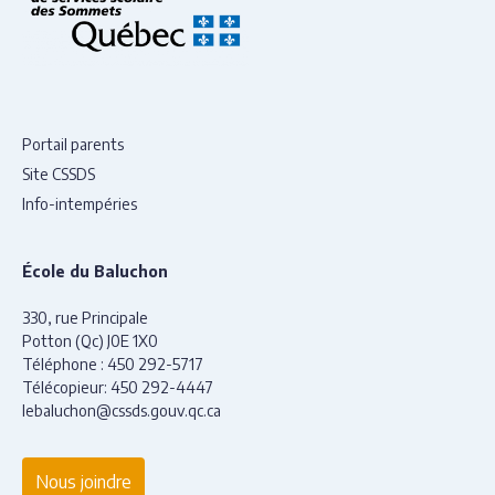
Portail parents
Site CSSDS
Info-intempéries
École du Baluchon
330, rue Principale
Potton (Qc) J0E 1X0
Téléphone :
450 292-5717
Télécopieur:
450 292-4447
lebaluchon@cssds.gouv.qc.ca
Nous joindre