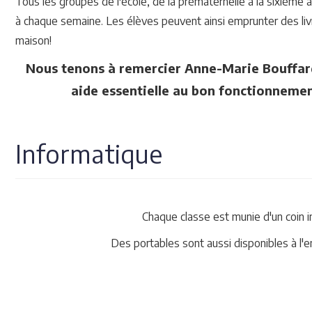
Tous les groupes de l'école, de la prématernelle à la sixième a
à chaque semaine. Les élèves peuvent ainsi emprunter des livres
maison!
Nous tenons à remercier Anne-Marie Bouffard
aide essentielle au bon fonctionnemen
Informatique
Chaque classe est munie d'un coin i
Des portables sont aussi disponibles à l'e