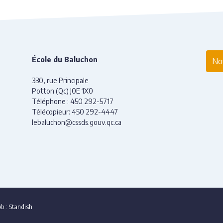
École du Baluchon
Nou
330, rue Principale
Potton (Qc) J0E 1X0
Téléphone :
450 292-5717
Télécopieur:
450 292-4447
lebaluchon@cssds.gouv.qc.ca
b :
Standish