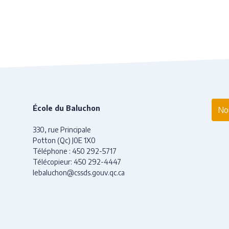
École du Baluchon
Nou
330, rue Principale
Potton (Qc) J0E 1X0
Téléphone :
450 292-5717
Télécopieur:
450 292-4447
lebaluchon@cssds.gouv.qc.ca