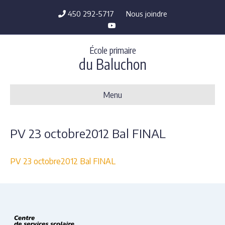
450 292-5717
Nous joindre
Y
o
u
t
École primaire
u
b
du Baluchon
e
Menu
PV 23 octobre2012 Bal FINAL
PV 23 octobre2012 Bal FINAL